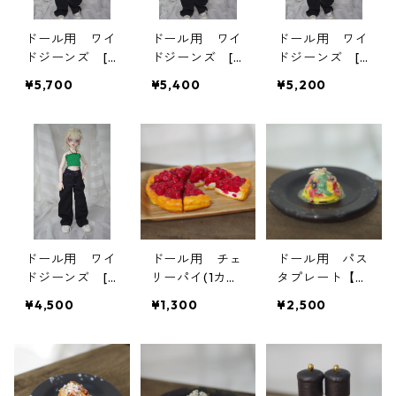
ドール用 ワイ
ドール用 ワイ
ドール用 ワイ
ドジーンズ [7
ドジーンズ [7
ドジーンズ [6
5]
2]
3-68]
¥5,700
¥5,400
¥5,200
ドール用 ワイ
ドール用 チェ
ドール用 パス
ドジーンズ [4
リーパイ(1カッ
タプレート【生
0]
ト)[1/4～1/3サ
ハムとバジルの
¥4,500
¥1,300
¥2,500
イズ]
オイルパスタ】
[1/4～1/3サイ
ズ]