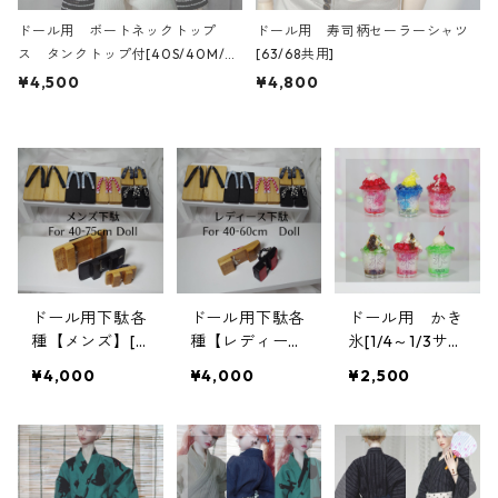
ドール用 ボートネックトップ
ドール用 寿司柄セーラーシャツ
ス タンクトップ付[40S/40M/4
[63/68共用]
0L/40B共用]
¥4,500
¥4,800
ドール用下駄各
ドール用下駄各
ドール用 かき
種【メンズ】[F
種【レディー
氷[1/4～1/3サイ
or 40-75cm D
ス】[For 40-6
ズ]
¥4,000
¥4,000
¥2,500
oll]
0cm Doll]