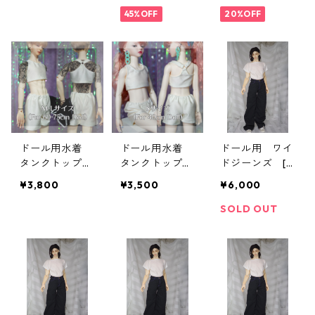
45%OFF
20%OFF
ドール用水着
ドール用水着
ドール用 ワイ
タンクトップタ
タンクトップタ
ドジーンズ [8
イプ[60F/63/6
イプ[40F]
5]
¥3,800
¥3,500
¥6,000
8共用]
SOLD OUT