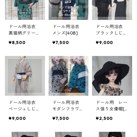
ドール用浴衣
ドール用浴衣
ドール用浴衣
黒猫柄グリー
メンズ[40B]
ブラックしじら
ン メンズ[68]
織メンズ[68/7
¥8,500
¥7,500
¥9,000
2/75/85]
ドール用浴衣
ドール用浴衣
ドール用 レー
ベージュしじら
モダンフラワー
ス張り女優帽[4
織メンズ[68/7
[40S/40M/40L
0/60/63/68/7
¥9,000
¥7,500
¥2,500
2/75/85]
共用]
2/75/85]