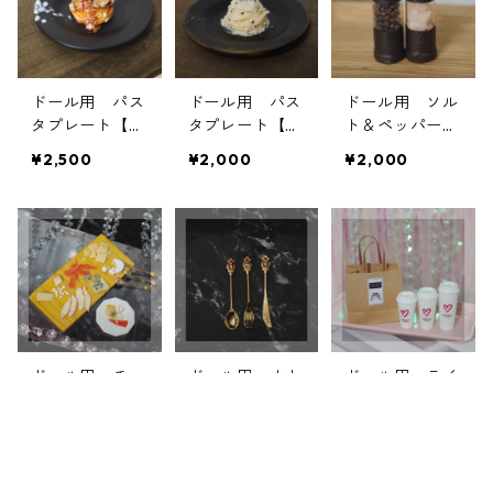
ドール用 パス
ドール用 パス
ドール用 ソル
タプレート【茄
タプレート【カ
ト＆ペッパーミ
子のボロネー
チョエペペ】[1/
ル[1/4～1/3サイ
¥2,500
¥2,000
¥2,000
ゼ】[1/4～1/3サ
4～1/3サイズ]
ズ]
イズ]
ドール用 チー
ドール用 カト
ドール用 テイ
ズプレートセッ
ラリーセット
クアウトカップ
ト[1/4～1/3サイ
ハートストーン
【ハート】[1/4
¥5,000
¥600
¥2,200
ズ]
[1/4～1/3サイ
～1/3サイズ]
ズ]
キーワードから探す