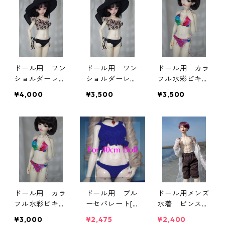
ドール用 ワン
ドール用 ワン
ドール用 カラ
ショルダーレオ
ショルダーレオ
フル水彩ビキニ
パードビキニ[6
パードビキニ[4
[60F]
¥4,000
¥3,500
¥3,500
0F]
0F]
ドール用 カラ
ドール用 ブル
ドール用メンズ
フル水彩ビキニ
ーセパレート[4
水着 ピンスト
[40F]
0S/40M/40L共
ライプ柄[63/6
¥3,000
¥2,475
¥2,400
用]
8/72共用]